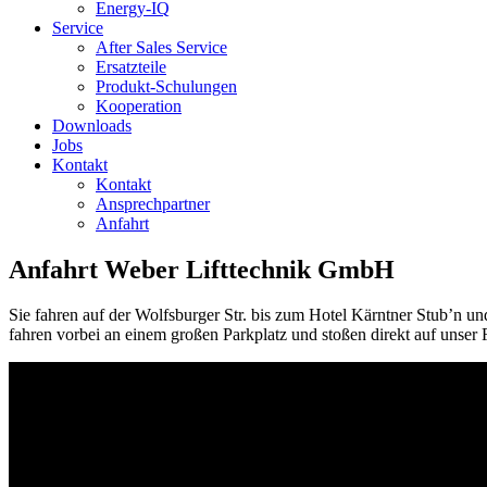
Energy-IQ
Service
After Sales Service
Ersatzteile
Produkt-Schulungen
Kooperation
Downloads
Jobs
Kontakt
Kontakt
Ansprechpartner
Anfahrt
Anfahrt Weber Lifttechnik GmbH
Sie fahren auf der Wolfsburger Str. bis zum Hotel Kärntner Stub’n und
fahren vorbei an einem großen Parkplatz und stoßen direkt auf unser