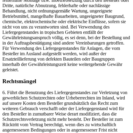
fehlerhafte Montage bzw. Inbetriebsetzung durch den Besteller oder
Dritte, natürliche Abnutzung, fehlerhafte oder nachlässige
Behandlung, nicht ordnungsgemäße Wartung, ungeeignete
Betriebsmittel, mangelhafte Bauarbeiten, ungeeigneter Baugrund,
chemische, elektrochemische oder elektrische Einflüsse, sofern sie
nicht von uns zu verantworten sind. Bei Verwendung des
Liefergegenstandes in tropischen Gebieten entfällt der
Gewährleistungsanspruch völlig, es sei denn, bei der Bestellung und
in der Auftragsbestätigung sind andere Vereinbarungen getroffen.
Für Verwendung des Liefergegenstandes für Anlagen, die vom
Besteller im Ausland aufgestellt werden, wird außer der
Ersatzteillieferung von defekten Bauteilen oder Baugruppen
innerhalb der Gewährleistungszeit keine weitergehende Gewähr
geleistet.
Rechtsmängel
6. Führt die Benutzung des Liefergegenstandes zur Verletzung von
gewerblichen Schutzrechten oder Urheberrechten im Inland, wird
auf unsere Kosten dem Besteller grundsätzlich das Recht zum
weiteren Gebrauch verschafft oder der Liefergegenstand wird für
den Besteller in zumutbarer Weise derart modifiziert, dass die
Schutzrechtsverletzung nicht mehr besteht. Der Besteller ist zum
Rücktritt vom Vertrag berechtigt, wenn dies zu wirtschaftlich
angemessenen Bedingungen oder in angemessener Frist nicht